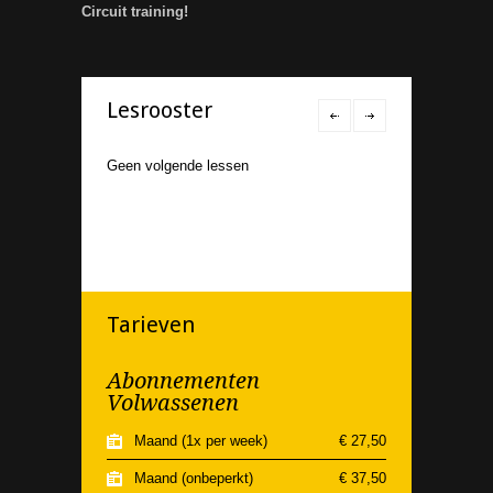
Circuit training!
Lesrooster
Geen volgende lessen
Tarieven
Abonnementen
Volwassenen
Maand (1x per week)
€ 27,50
Maand (onbeperkt)
€ 37,50