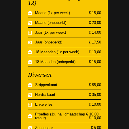
12)
Maand (1x per week)
€ 15,00
Maand (onbeperkt)
€ 20,00
Jaar (1x per week)
€ 14,00
Jaar (onbeperkt)
€ 17,50
18 Maanden (1x per week)
€ 13,00
18 Maanden (onbeperkt)
€ 15,00
Diversen
Strippenkaart
€ 85,00
Nordic-kaart
€ 35,00
Enkele les
€ 10,00
Proefles (1x, na lidmaatschap € 10,00
retour)
€ 10,00
Zonnebank
€ 5,00