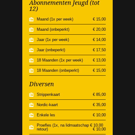
Abonnementen Jeugd (tot
12)
Maand (1x per week)
€ 15,00
Maand (onbeperkt)
€ 20,00
Jaar (1x per week)
€ 14,00
Jaar (onbeperkt)
€ 17,50
18 Maanden (1x per week)
€ 13,00
18 Maanden (onbeperkt)
€ 15,00
Diversen
Strippenkaart
€ 85,00
Nordic-kaart
€ 35,00
Enkele les
€ 10,00
Proefles (1x, na lidmaatschap € 10,00
retour)
€ 10,00