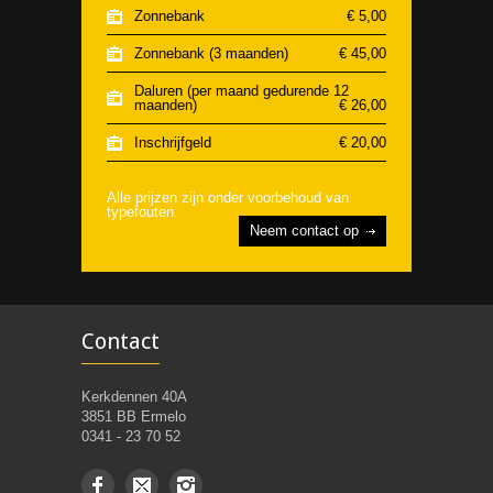
Zonnebank
€ 5,00
Zonnebank (3 maanden)
€ 45,00
Daluren (per maand gedurende 12
maanden)
€ 26,00
Inschrijfgeld
€ 20,00
Alle prijzen zijn onder voorbehoud van
typefouten.
Neem contact op
Contact
Kerkdennen 40A
3851 BB Ermelo
0341 - 23 70 52