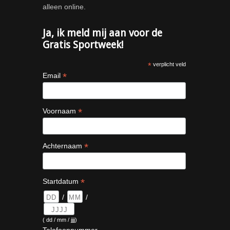
alleen online.
Ja, ik meld mij aan voor de
Gratis Sportweek!
*
verplicht veld
*
Email
*
Voornaam
*
Achternaam
*
Startdatum
/
/
( dd / mm / jjjj)